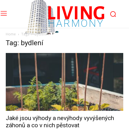
LIVING
HARMONY
Home
Tags
Bydlení
Tag: bydlení
Jaké jsou výhody a nevýhody vyvýšených
záhonů a co v nich pěstovat