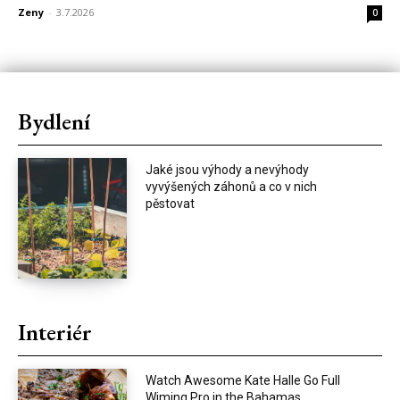
Zeny
-
3.7.2026
0
Bydlení
Jaké jsou výhody a nevýhody
vyvýšených záhonů a co v nich
pěstovat
Interiér
Watch Awesome Kate Halle Go Full
Wiming Pro in the Bahamas