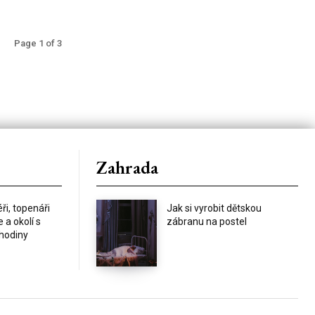
Page 1 of 3
Zahrada
éři, topenáři
Jak si vyrobit dětskou
e a okolí s
zábranu na postel
 hodiny