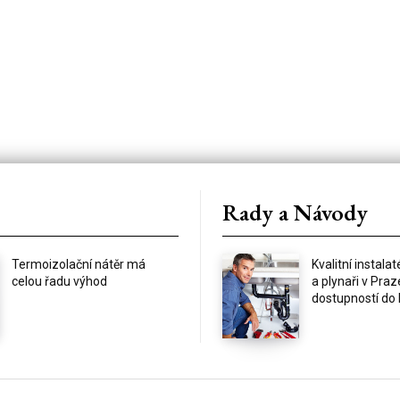
Rady a Návody
Termoizolační nátěr má
Kvalitní instalat
celou řadu výhod
a plynaři v Praz
dostupností do