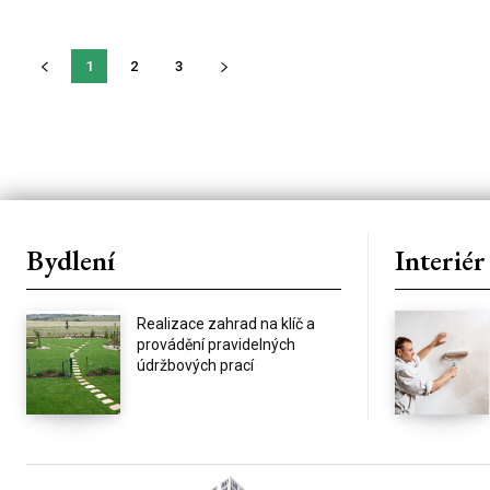
1
2
3
Bydlení
Interiér
Realizace zahrad na klíč a
provádění pravidelných
údržbových prací