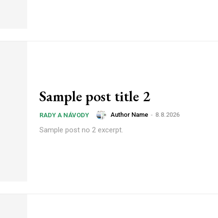
Sample post title 2
Author Name
-
8.8.2026
RADY A NÁVODY
Sample post no 2 excerpt.