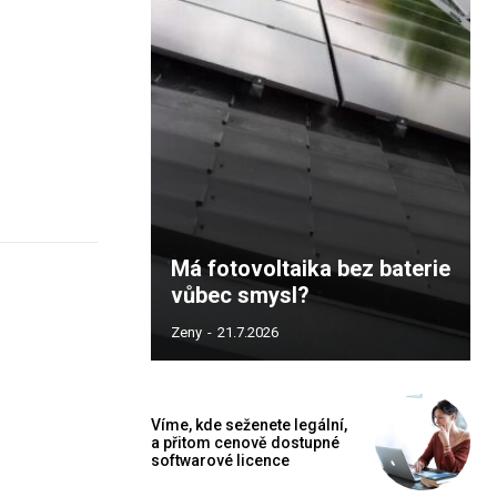
Má fotovoltaika bez baterie
vůbec smysl?
Zeny
-
21.7.2026
Víme, kde seženete legální,
a přitom cenově dostupné
softwarové licence