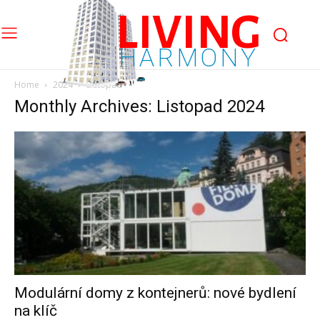
LIVING
HARMONY
Home
2024
Listopad
Monthly Archives: Listopad 2024
Modulární domy z kontejnerů: nové bydlení
na klíč