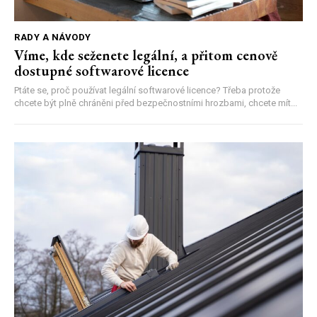
RADY A NÁVODY
Víme, kde seženete legální, a přitom cenově
dostupné softwarové licence
Ptáte se, proč používat legální softwarové licence? Třeba protože
chcete být plně chráněni před bezpečnostními hrozbami, chcete mít...