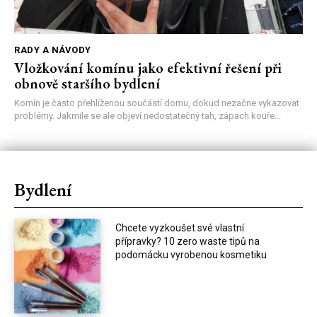
RADY A NÁVODY
Vložkování komínu jako efektivní řešení při
obnově staršího bydlení
Komín je často přehlíženou součástí domu, dokud nezačne vykazovat
problémy. Jakmile se ale objeví nedostatečný tah, zápach kouře...
Bydlení
Chcete vyzkoušet své vlastní
přípravky? 10 zero waste tipů na
podomácku vyrobenou kosmetiku