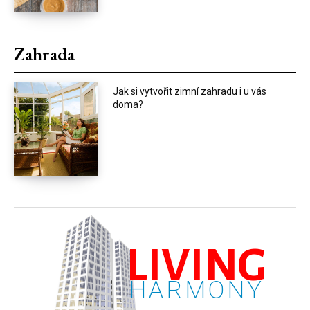
Zahrada
Jak si vytvořit zimní zahradu i u vás
doma?
LIVING
HARMONY