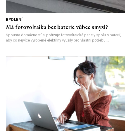
BYDLENÍ
Má fotovoltaika bez baterie vůbec smysl?
Spousta domácností si pořizuje fotovoltaické panely spolu s baterií,
aby co nejvíce vyrobené elektřiny využily pro vlastní potřebu....