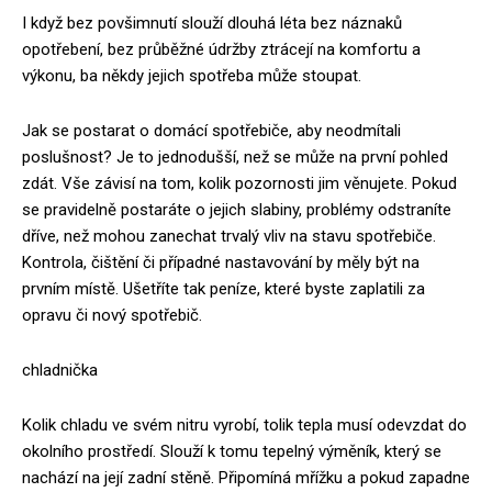
I když bez povšimnutí slouží dlouhá léta bez náznaků
opotřebení, bez průběžné údržby ztrácejí na komfortu a
výkonu, ba někdy jejich spotřeba může stoupat.
Jak se postarat o domácí spotřebiče, aby neodmítali
poslušnost? Je to jednodušší, než se může na první pohled
zdát. Vše závisí na tom, kolik pozornosti jim věnujete. Pokud
se pravidelně postaráte o jejich slabiny, problémy odstraníte
dříve, než mohou zanechat trvalý vliv na stavu spotřebiče.
Kontrola, čištění či případné nastavování by měly být na
prvním místě. Ušetříte tak peníze, které byste zaplatili za
opravu či nový spotřebič.
chladnička
Kolik chladu ve svém nitru vyrobí, tolik tepla musí odevzdat do
okolního prostředí. Slouží k tomu tepelný výměník, který se
nachází na její zadní stěně. Připomíná mřížku a pokud zapadne