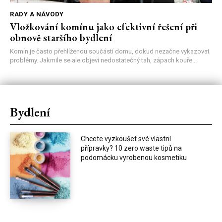
RADY A NÁVODY
Vložkování komínu jako efektivní řešení při
obnově staršího bydlení
Komín je často přehlíženou součástí domu, dokud nezačne vykazovat
problémy. Jakmile se ale objeví nedostatečný tah, zápach kouře...
Bydlení
Chcete vyzkoušet své vlastní
přípravky? 10 zero waste tipů na
podomácku vyrobenou kosmetiku