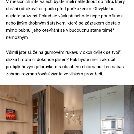
V měsíčních intervalech byste měli nahlédnout do filtru, který
chrání odtokové čerpadlo před poškozením. Obvykle ho
najdete prázdný. Pokud se však při nehodě ucpe ponožkami
nebo jiným drobným šatstvem, které se zázrakem dostalo
mimo bubnu, jeho otevírání se v budoucnu stane téměř
nemožným.
Všimli jste si, že na gumovém rukávu v okolí dvířek se tvoří
slizká hmota či dokonce plíseň? Pak byste měli zakročit
protiplísňovým přípravkem s obsahem chlornanu. Ten načas
zabrání rozmnožování života ve vlhkém prostředí.