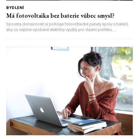
BYDLENÍ
Má fotovoltaika bez baterie vůbec smysl?
Spousta domácností si pořizuje fotovoltaické panely spolu s baterií,
aby co nejvíce vyrobené elektřiny využily pro vlastní potřebu....