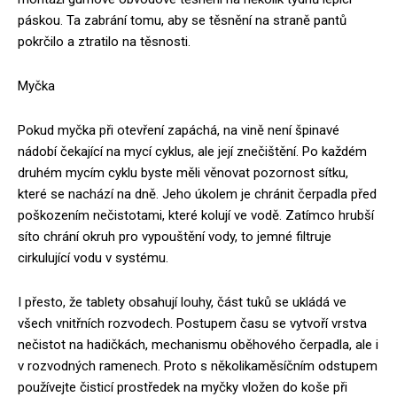
páskou. Ta zabrání tomu, aby se těsnění na straně pantů
pokrčilo a ztratilo na těsnosti.
Myčka
Pokud myčka při otevření zapáchá, na vině není špinavé
nádobí čekající na mycí cyklus, ale její znečištění. Po každém
druhém mycím cyklu byste měli věnovat pozornost sítku,
které se nachází na dně. Jeho úkolem je chránit čerpadla před
poškozením nečistotami, které kolují ve vodě. Zatímco hrubší
síto chrání okruh pro vypouštění vody, to jemné filtruje
cirkulující vodu v systému.
I přesto, že tablety obsahují louhy, část tuků se ukládá ve
všech vnitřních rozvodech. Postupem času se vytvoří vrstva
nečistot na hadičkách, mechanismu oběhového čerpadla, ale i
v rozvodných ramenech. Proto s několikaměsíčním odstupem
používejte čisticí prostředek na myčky vložen do koše při