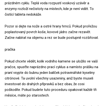
prázdném cyklu. Teplá voda rozpustí voskový uzávěr a
enzymy rozloží nečistoty na místech, kde je není vidět. To
čistící tableta nedokáže.
Pozor si dejte na nože a ostré hrany hrnců. Pokud prořežou
poplastovaný povrch koše, kovové jádro začne rezavět.
Začne nabírat na objemu a rez se bude postupně rozšiřovat.
pračka
Pokud chcete vědět, kolik vodního kamene se uložilo ve vaší
pračce, spusťte naprázdno prací cyklus a namísto prášku na
praní vsypte do bubnu jeden balíček potravinářské kyseliny
citrónové. Ta uvolní všechny usazeniny, aniž byste museli
investovat do drahých přípravků a bez obav, že cosi
poškodíte. Pokud budete tuto proceduru opakovat každé tři
měsíce, máte po starostech.