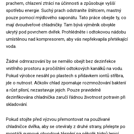
prachem, chlazení ztrácí na účinnosti a způsobuje vyšší
spotřebu energie. Suchý prach odstraníte štětcem, mastný
pouze pomocí mýdlového saponátu. Tato práce obejde ty, co
mají dvoudveřové chladničky. Tam bývá výměník obvykle
ukrytý pod povrchem dvířek. Prohlédněte i odtokovou nádobu
umístěnou nad kompresorem, aby vás nepřekvapila přetékající
voda.
Žádné odmrazování by se nemělo obejít bez dezinfekce
vnitřního prostoru a pročištění odtokových kanálků na vodu.
Pokud výrobce nesáhl po plastech s přídavkem iontů stříbra,
jde o nutnost. Ačkoliv chlad zpomaluje rozmnožování bakterií
a růst plísní, nezastavuje jejich. Pouze pravidelně
dezinfikována chladnička zaručí řádnou životnost potravin při
skladování.
Pokud stojíte před výzvou přemontovat na používané
chladničce dvířka, aby se otevíraly z druhé strany, přelepte po
montáži gumové obvodové těsnění na několik týdnů lepicí