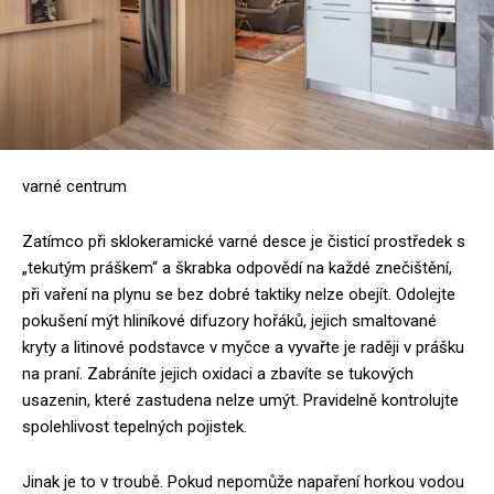
varné centrum
Zatímco při sklokeramické varné desce je čisticí prostředek s
„tekutým práškem“ a škrabka odpovědí na každé znečištění,
při vaření na plynu se bez dobré taktiky nelze obejít. Odolejte
pokušení mýt hliníkové difuzory hořáků, jejich smaltované
kryty a litinové podstavce v myčce a vyvařte je raději v prášku
na praní. Zabráníte jejich oxidaci a zbavíte se tukových
usazenin, které zastudena nelze umýt. Pravidelně kontrolujte
spolehlivost tepelných pojistek.
Jinak je to v troubě. Pokud nepomůže napaření horkou vodou