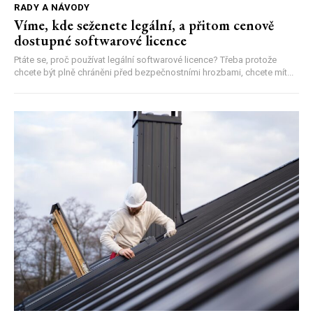
RADY A NÁVODY
Víme, kde seženete legální, a přitom cenově
dostupné softwarové licence
Ptáte se, proč používat legální softwarové licence? Třeba protože
chcete být plně chráněni před bezpečnostními hrozbami, chcete mít...