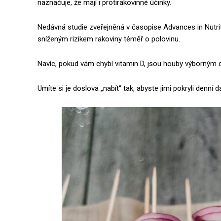
naznačuje, že mají i protirakovinné účinky.
Nedávná studie zveřejněná v časopise Advances in Nutri
sníženým rizikem rakoviny téměř o polovinu.
Navíc, pokud vám chybí vitamin D, jsou houby výborným 
Umíte si je doslova „nabít“ tak, abyste jimi pokryli denní