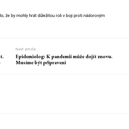
o, že by mohly hrát důležitou roli v boji proti nádorovým
Next article
t.
Epidemiolog: K pandemii může dojít znovu.
e
Musíme být připraveni