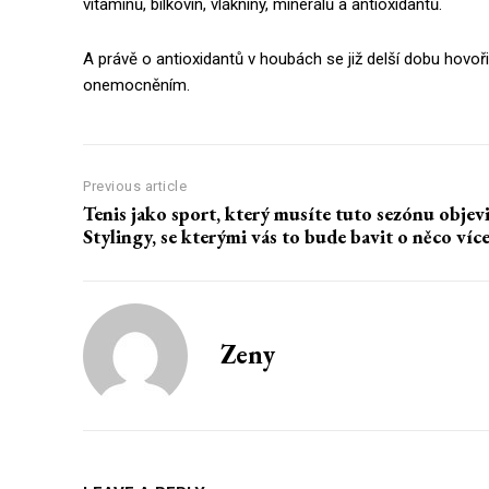
vitamínů, bílkovin, vlákniny, minerálů a antioxidantů.
A právě o antioxidantů v houbách se již delší dobu hovořil
onemocněním.
Previous article
Tenis jako sport, který musíte tuto sezónu objevi
Stylingy, se kterými vás to bude bavit o něco víc
Zeny