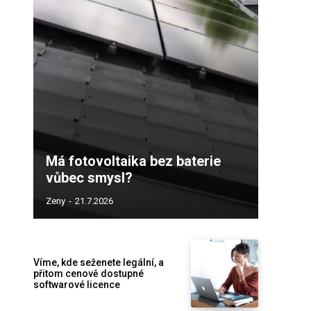
Má fotovoltaika bez baterie
vůbec smysl?
Zeny
-
21.7.2026
Víme, kde seženete legální, a
přitom cenově dostupné
softwarové licence