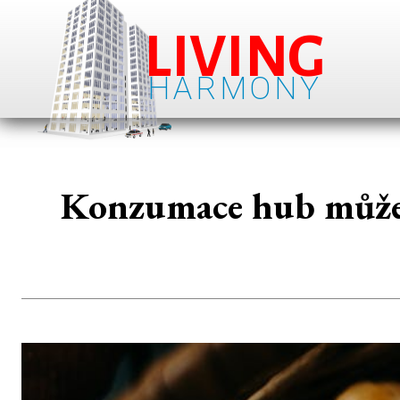
LIVING
HARMONY
Konzumace hub může s