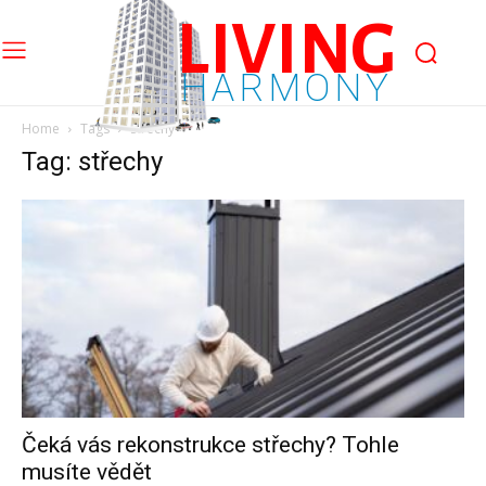
LIVING
HARMONY
Home
Tags
Střechy
Tag: střechy
Čeká vás rekonstrukce střechy? Tohle
musíte vědět