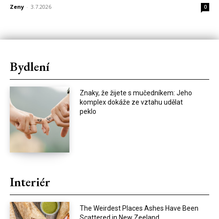
Zeny
-
3.7.2026
0
Bydlení
Znaky, že žijete s mučedníkem: Jeho
komplex dokáže ze vztahu udělat
peklo
Interiér
The Weirdest Places Ashes Have Been
Scattered in New Zeeland