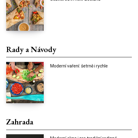
Rady a Návody
Moderní vaření: šetrně i rychle
Zahrada