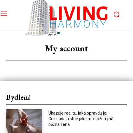
LIVING
HARMONY
My account
Bydlení
Ukazuje realitu, jaká opravdu je:
Celulitida a strie jako má každá jiná
běžná žena