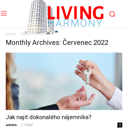
LIVING
HARMONY
Home
2022
Červenec
Monthly Archives: Červenec 2022
Jak najít dokonalého nájemníka?
admin
-
1.7.2022
0