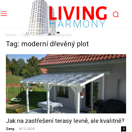
LIVING
HARMONY
Home
Tags
Moderní dřevěný plot
Tag: moderní dřevěný plot
Jak na zastřešení terasy levně, ale kvalitně?
Zeny
-
18.12.2024
0